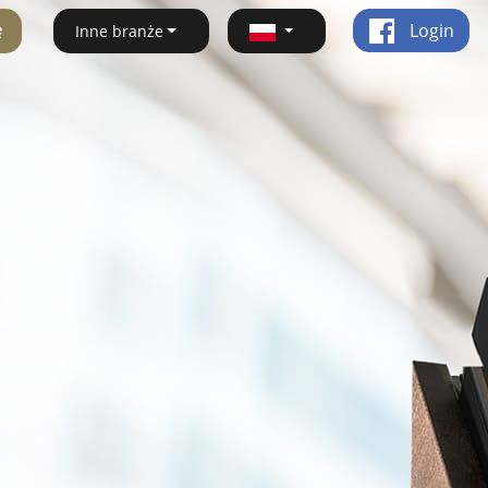
ę
Login
Inne branże