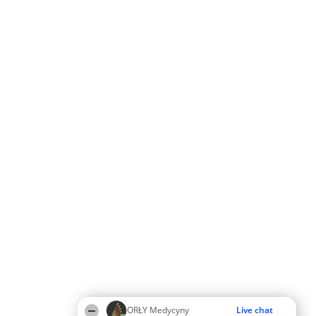
ORŁY Medycyny
Live chat