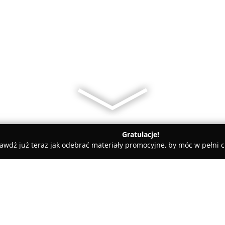
Gratulacje!
awdź już teraz jak odebrać materiały promocyjne, by móc w pełni c
dyczne - Łódź
Jędrowizna 29/1