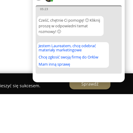
05:23
Cześć, chętnie Ci pomogę! 🙂 Kliknij
proszę w odpowiedni temat
rozmowy! 🙂
Jestem Laureatem, chcę odebrać
materiały marketingowe
Chcę zgłosić swoją firmę do Orłów
Mam inną sprawę
Sprawdź
ieszyć się sukcesem.