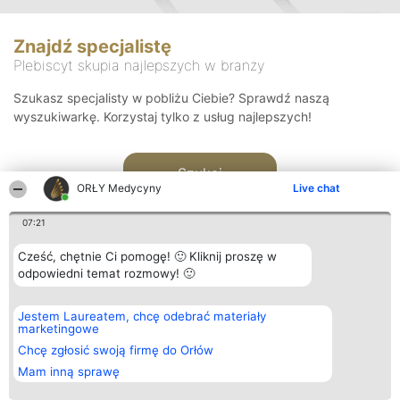
Znajdź specjalistę
Plebiscyt skupia najlepszych w branży
Szukasz specjalisty w pobliżu Ciebie? Sprawdź naszą
wyszukiwarkę. Korzystaj tylko z usług najlepszych!
Szukaj
ORŁY Medycyny
Live chat
07:21
Cześć, chętnie Ci pomogę! 🙂 Kliknij proszę w
odpowiedni temat rozmowy! 🙂
Organizator plebiscytu
Plebiscyt
Kontakt
Jestem Laureatem, chcę odebrać materiały
Bright Side Solutions sp. z o.
Laureaci
Kontakt
marketingowe
o. sp. k.
Lista
ul. Ruska 22
wszystkich
Chcę zgłosić swoją firmę do Orłów
Wrocław 50-079
Laureatów
Mam inną sprawę
KRS 0000749100 | Regon
Zasady
381313360 | NIP 8943132676
Regulamin
+48 508 492 400
Polityka