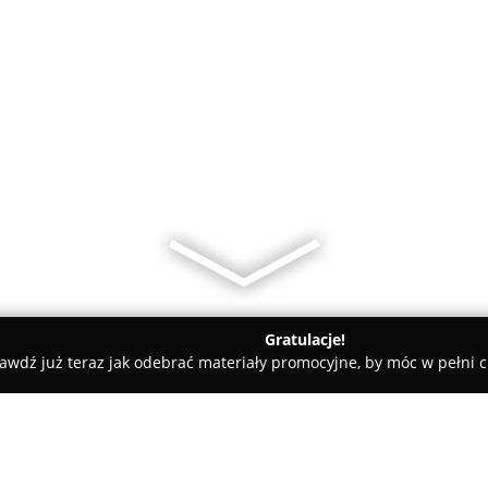
Gratulacje!
awdź już teraz jak odebrać materiały promocyjne, by móc w pełni c
dyczne - Koluszki
Dieta OdNowa Paulina Mikulska