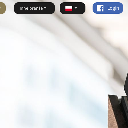
ę
Login
Inne branże