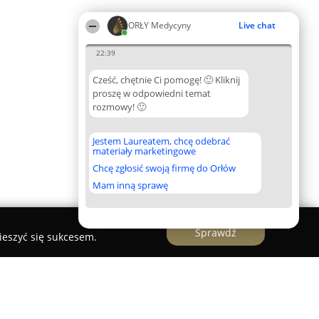
ORŁY Medycyny
Live chat
22:39
Cześć, chętnie Ci pomogę! 🙂 Kliknij
proszę w odpowiedni temat
rozmowy! 🙂
Jestem Laureatem, chcę odebrać
materiały marketingowe
Chcę zgłosić swoją firmę do Orłów
Mam inną sprawę
Sprawdź
ieszyć się sukcesem.