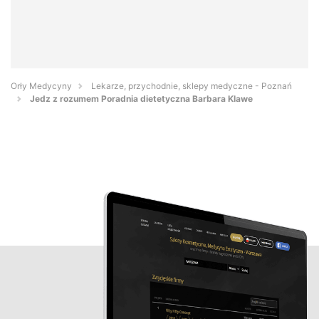
Orły Medycyny
Lekarze, przychodnie, sklepy medyczne - Poznań
Jedz z rozumem Poradnia dietetyczna Barbara Klawe