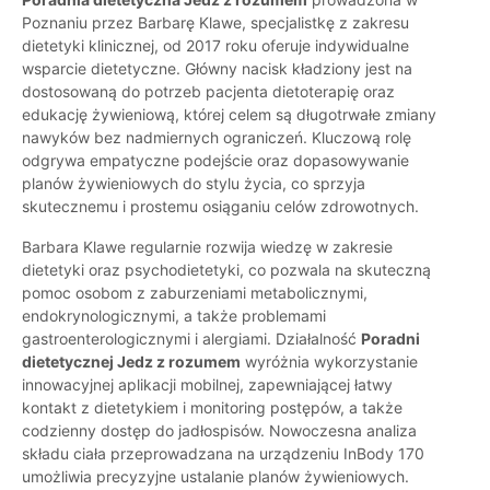
Poznaniu przez Barbarę Klawe, specjalistkę z zakresu
dietetyki klinicznej, od 2017 roku oferuje indywidualne
wsparcie dietetyczne. Główny nacisk kładziony jest na
dostosowaną do potrzeb pacjenta dietoterapię oraz
edukację żywieniową, której celem są długotrwałe zmiany
nawyków bez nadmiernych ograniczeń. Kluczową rolę
odgrywa empatyczne podejście oraz dopasowywanie
planów żywieniowych do stylu życia, co sprzyja
skutecznemu i prostemu osiąganiu celów zdrowotnych.
Barbara Klawe regularnie rozwija wiedzę w zakresie
dietetyki oraz psychodietetyki, co pozwala na skuteczną
pomoc osobom z zaburzeniami metabolicznymi,
endokrynologicznymi, a także problemami
gastroenterologicznymi i alergiami. Działalność
Poradni
dietetycznej Jedz z rozumem
wyróżnia wykorzystanie
innowacyjnej aplikacji mobilnej, zapewniającej łatwy
kontakt z dietetykiem i monitoring postępów, a także
codzienny dostęp do jadłospisów. Nowoczesna analiza
składu ciała przeprowadzana na urządzeniu InBody 170
umożliwia precyzyjne ustalanie planów żywieniowych.