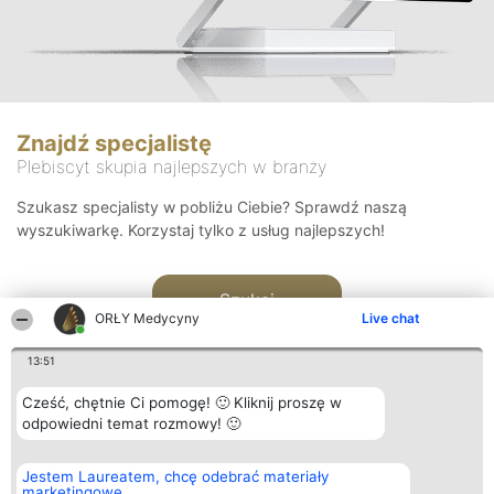
Znajdź specjalistę
Plebiscyt skupia najlepszych w branży
Szukasz specjalisty w pobliżu Ciebie? Sprawdź naszą
wyszukiwarkę. Korzystaj tylko z usług najlepszych!
Szukaj
ORŁY Medycyny
Live chat
13:51
Cześć, chętnie Ci pomogę! 🙂 Kliknij proszę w
odpowiedni temat rozmowy! 🙂
Organizator plebiscytu
Plebiscyt
Kontakt
Jestem Laureatem, chcę odebrać materiały
Bright Side Solutions sp. z o.
Laureaci
Kontakt
marketingowe