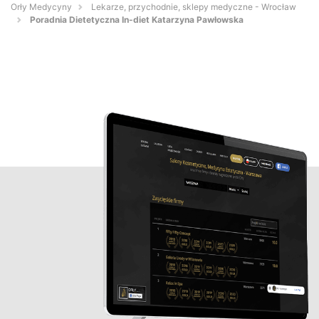
Orły Medycyny
Lekarze, przychodnie, sklepy medyczne - Wrocław
Poradnia Dietetyczna In-diet Katarzyna Pawłowska