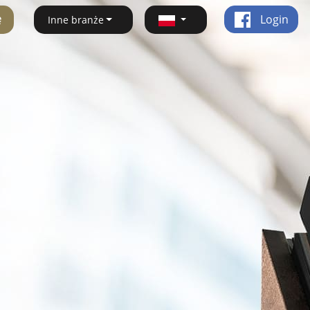
ę
Login
Inne branże