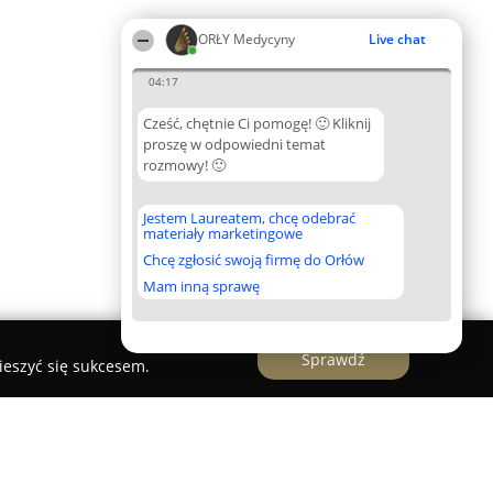
ORŁY Medycyny
Live chat
04:17
Cześć, chętnie Ci pomogę! 🙂 Kliknij
proszę w odpowiedni temat
rozmowy! 🙂
Jestem Laureatem, chcę odebrać
materiały marketingowe
Chcę zgłosić swoją firmę do Orłów
Mam inną sprawę
Sprawdź
ieszyć się sukcesem.