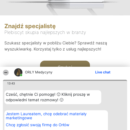
Znajdź specjalistę
Plebiscyt skupia najlepszych w branży
Szukasz specjalisty w pobliżu Ciebie? Sprawdź naszą
wyszukiwarkę. Korzystaj tylko z usług najlepszych!
Szukaj
ORŁY Medycyny
Live chat
13:43
Cześć, chętnie Ci pomogę! 🙂 Kliknij proszę w
odpowiedni temat rozmowy! 🙂
Organizator plebiscytu
Plebiscyt
Kontakt
Jestem Laureatem, chcę odebrać materiały
Bright Side Solutions sp. z o.
Laureaci
Kontakt
marketingowe
o. sp. k.
Lista
ul. Ruska 22
wszystkich
Chcę zgłosić swoją firmę do Orłów
Wrocław 50-079
Laureatów