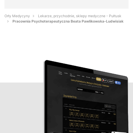
Orły Medycyny
Lekarze, przychodnie, sklepy medyczne - Pułtusk
Pracownia Psychoterapeutyczna Beata Pawlikowska-Ludwisiak