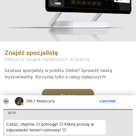
Znajdź specjalistę
Plebiscyt skupia najlepszych w branży
Szukasz specjalisty w pobliżu Ciebie? Sprawdź naszą
wyszukiwarkę. Korzystaj tylko z usług najlepszych!
Szukaj
ORŁY Medycyny
Live chat
20:19
Cześć, chętnie Ci pomogę! 🙂 Kliknij proszę w
odpowiedni temat rozmowy! 🙂