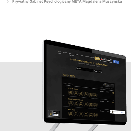
Prywatny Gabinet Psychologiczny META Magdalena Muszyńska