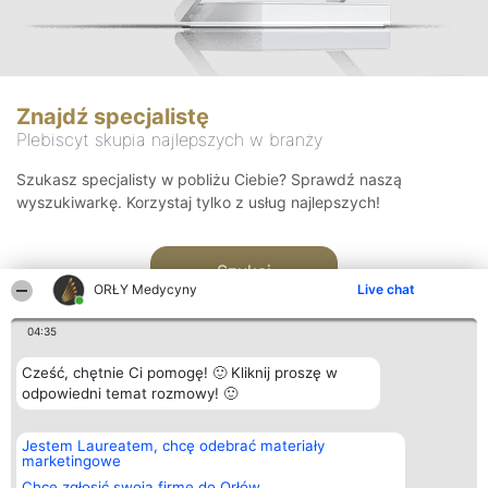
Znajdź specjalistę
Plebiscyt skupia najlepszych w branży
Szukasz specjalisty w pobliżu Ciebie? Sprawdź naszą
wyszukiwarkę. Korzystaj tylko z usług najlepszych!
Szukaj
ORŁY Medycyny
Live chat
04:35
Cześć, chętnie Ci pomogę! 🙂 Kliknij proszę w
odpowiedni temat rozmowy! 🙂
Organizator plebiscytu
Plebiscyt
Kontakt
Jestem Laureatem, chcę odebrać materiały
Bright Side Solutions sp. z o.
Laureaci
Kontakt
marketingowe
o. sp. k.
Lista
ul. Ruska 22
wszystkich
Chcę zgłosić swoją firmę do Orłów