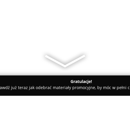
Gratulacje!
awdź już teraz jak odebrać materiały promocyjne, by móc w pełni c
edyczne - Tomaszów Mazowiecki
Pracownia Higieny Psychicznej