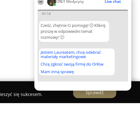
ORŁY Medycyny
Live chat
01:14
Cześć, chętnie Ci pomogę! 🙂 Kliknij
proszę w odpowiedni temat
rozmowy! 🙂
Jestem Laureatem, chcę odebrać
materiały marketingowe
Chcę zgłosić swoją firmę do Orłów
Mam inną sprawę
Sprawdź
ieszyć się sukcesem.