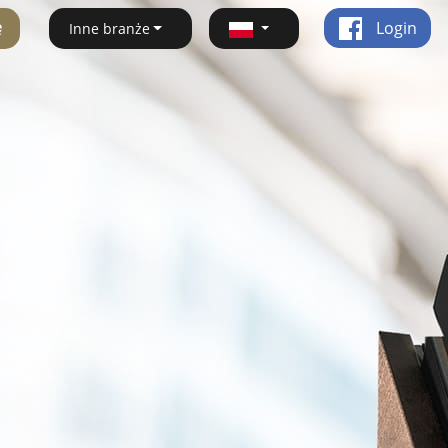
ę
Login
Inne branże