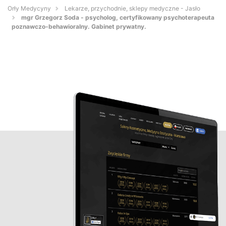
Orły Medycyny
Lekarze, przychodnie, sklepy medyczne - Jasło
mgr Grzegorz Soda - psycholog, certyfikowany psychoterapeuta
poznawczo-behawioralny. Gabinet prywatny.