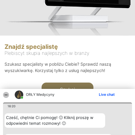
Znajdź specjalistę
Plebiscyt skupia najlepszych w branży
Szukasz specjalisty w pobliżu Ciebie? Sprawdź naszą
wyszukiwarkę. Korzystaj tylko z usług najlepszych!
Szukaj
ORŁY Medycyny
Live chat
16:20
Cześć, chętnie Ci pomogę! 🙂 Kliknij proszę w
odpowiedni temat rozmowy! 🙂
Organizator plebiscytu
Plebiscyt
Kontakt