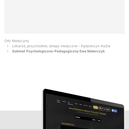
Orły Medycyny
Lekarze, przychodnie, sklepy medyczne - Kędzierzyn-Koźle
Gabinet Psychologiczno-Pedagogiczny Ewa Malerczyk