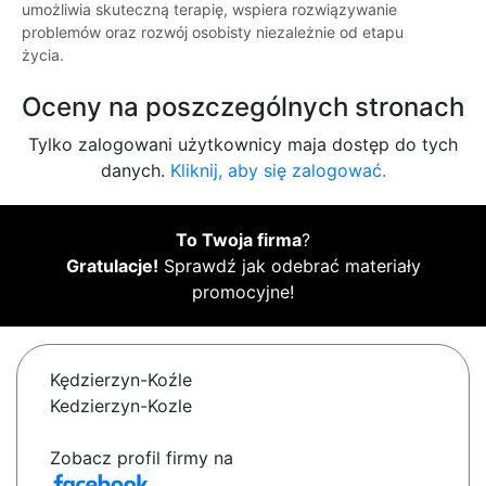
umożliwia skuteczną terapię, wspiera rozwiązywanie
problemów oraz rozwój osobisty niezależnie od etapu
życia.
Oceny na poszczególnych stronach
Tylko zalogowani użytkownicy maja dostęp do tych
danych.
Kliknij, aby się zalogować.
To Twoja firma
?
Gratulacje!
Sprawdź jak odebrać materiały
promocyjne!
Kędzierzyn-Koźle
Kedzierzyn-Kozle
Zobacz profil firmy na