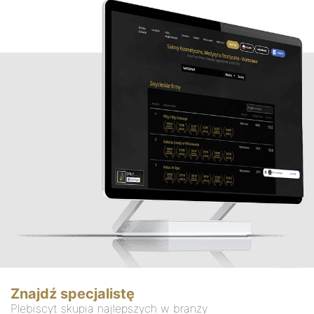
Znajdź specjalistę
Plebiscyt skupia najlepszych w branży