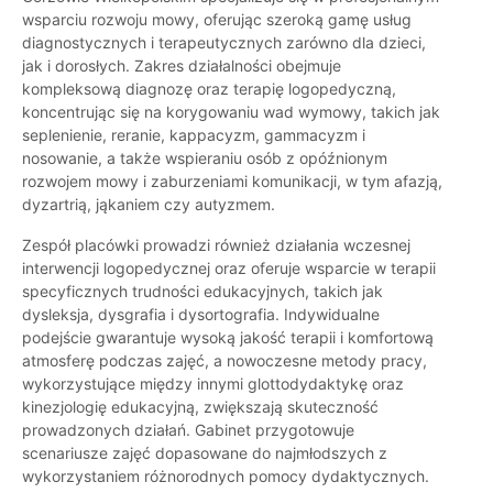
wsparciu rozwoju mowy, oferując szeroką gamę usług
diagnostycznych i terapeutycznych zarówno dla dzieci,
jak i dorosłych. Zakres działalności obejmuje
kompleksową diagnozę oraz terapię logopedyczną,
koncentrując się na korygowaniu wad wymowy, takich jak
seplenienie, reranie, kappacyzm, gammacyzm i
nosowanie, a także wspieraniu osób z opóźnionym
rozwojem mowy i zaburzeniami komunikacji, w tym afazją,
dyzartrią, jąkaniem czy autyzmem.
Zespół placówki prowadzi również działania wczesnej
interwencji logopedycznej oraz oferuje wsparcie w terapii
specyficznych trudności edukacyjnych, takich jak
dysleksja, dysgrafia i dysortografia. Indywidualne
podejście gwarantuje wysoką jakość terapii i komfortową
atmosferę podczas zajęć, a nowoczesne metody pracy,
wykorzystujące między innymi glottodydaktykę oraz
kinezjologię edukacyjną, zwiększają skuteczność
prowadzonych działań. Gabinet przygotowuje
scenariusze zajęć dopasowane do najmłodszych z
wykorzystaniem różnorodnych pomocy dydaktycznych.