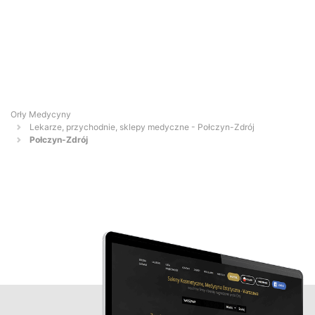
Orły Medycyny
Lekarze, przychodnie, sklepy medyczne - Połczyn-Zdrój
Połczyn-Zdrój