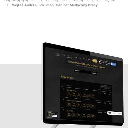
Wojtaś Andrzej. lek. med. Gabinet Medycyny Pracy