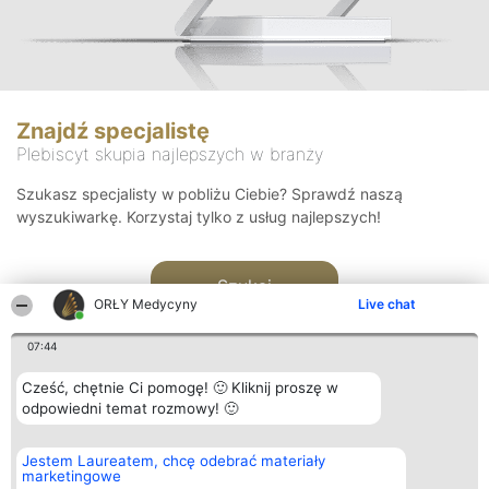
Znajdź specjalistę
Plebiscyt skupia najlepszych w branży
Szukasz specjalisty w pobliżu Ciebie? Sprawdź naszą
wyszukiwarkę. Korzystaj tylko z usług najlepszych!
Szukaj
ORŁY Medycyny
Live chat
07:44
Cześć, chętnie Ci pomogę! 🙂 Kliknij proszę w
odpowiedni temat rozmowy! 🙂
Organizator plebiscytu
Plebiscyt
Kontakt
Jestem Laureatem, chcę odebrać materiały
Bright Side Solutions sp. z o.
Laureaci
Kontakt
marketingowe
o. sp. k.
Lista