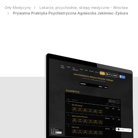
Orły Medycyny
Lekarze, przychodnie, sklepy medyczne - Wrocław
Prywatna Praktyka Psychiatryczna Agnieszka Jakimiec-Zybura