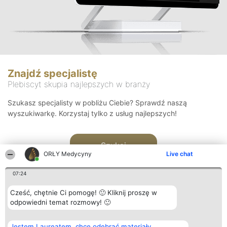
Znajdź specjalistę
Plebiscyt skupia najlepszych w branży
Szukasz specjalisty w pobliżu Ciebie? Sprawdź naszą
wyszukiwarkę. Korzystaj tylko z usług najlepszych!
Szukaj
ORŁY Medycyny
Live chat
07:24
Cześć, chętnie Ci pomogę! 🙂 Kliknij proszę w
odpowiedni temat rozmowy! 🙂
Organizator plebiscytu
Plebiscyt
Kontakt
Jestem Laureatem, chcę odebrać materiały