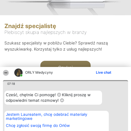
Znajdź specjalistę
Plebiscyt skupia najlepszych w branży
Szukasz specjalisty w pobliżu Ciebie? Sprawdź naszą
wyszukiwarkę. Korzystaj tylko z usług najlepszych!
Szukaj
ORŁY Medycyny
Live chat
07:18
Cześć, chętnie Ci pomogę! 🙂 Kliknij proszę w
odpowiedni temat rozmowy! 🙂
Organizator plebiscytu
Plebiscyt
Kontakt
Jestem Laureatem, chcę odebrać materiały
Bright Side Solutions sp. z o.
Laureaci
Kontakt
marketingowe
o. sp. k.
Lista
ul. Ruska 22
wszystkich
Chcę zgłosić swoją firmę do Orłów
Wrocław 50-079
Laureatów