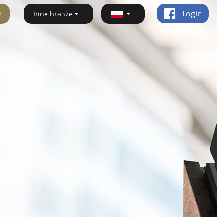
ę
Login
Inne branże