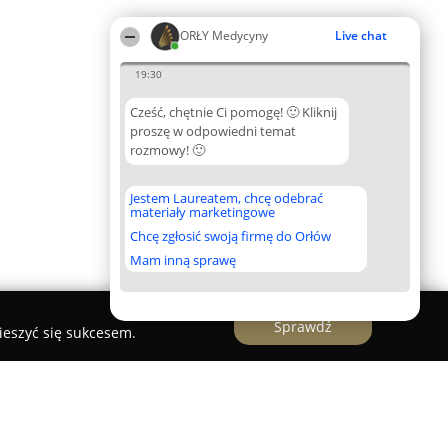
ORŁY Medycyny
Live chat
19:30
Cześć, chętnie Ci pomogę! 🙂 Kliknij
proszę w odpowiedni temat
rozmowy! 🙂
Jestem Laureatem, chcę odebrać
materiały marketingowe
Chcę zgłosić swoją firmę do Orłów
Mam inną sprawę
Sprawdź
ieszyć się sukcesem.