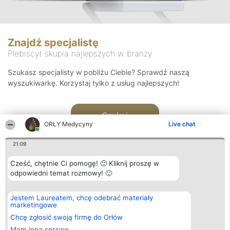
Znajdź specjalistę
Plebiscyt skupia najlepszych w branży
Szukasz specjalisty w pobliżu Ciebie? Sprawdź naszą
wyszukiwarkę. Korzystaj tylko z usług najlepszych!
Szukaj
ORŁY Medycyny
Live chat
21:09
Cześć, chętnie Ci pomogę! 🙂 Kliknij proszę w
odpowiedni temat rozmowy! 🙂
Organizator plebiscytu
Plebiscyt
Kontakt
Jestem Laureatem, chcę odebrać materiały
Bright Side Solutions sp. z o.
Laureaci
Kontakt
marketingowe
o. sp. k.
Lista
ul. Ruska 22
wszystkich
Chcę zgłosić swoją firmę do Orłów
Wrocław 50-079
Laureatów
Mam inną sprawę
KRS 0000749100 | Regon
Zasady