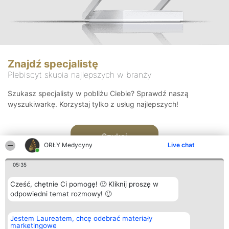
Znajdź specjalistę
Plebiscyt skupia najlepszych w branży
Szukasz specjalisty w pobliżu Ciebie? Sprawdź naszą
wyszukiwarkę. Korzystaj tylko z usług najlepszych!
Szukaj
ORŁY Medycyny
Live chat
05:35
Cześć, chętnie Ci pomogę! 🙂 Kliknij proszę w
odpowiedni temat rozmowy! 🙂
Organizator plebiscytu
Plebiscyt
Kontakt
Jestem Laureatem, chcę odebrać materiały
Bright Side Solutions sp. z o.
Laureaci
Kontakt
marketingowe
o. sp. k.
Lista