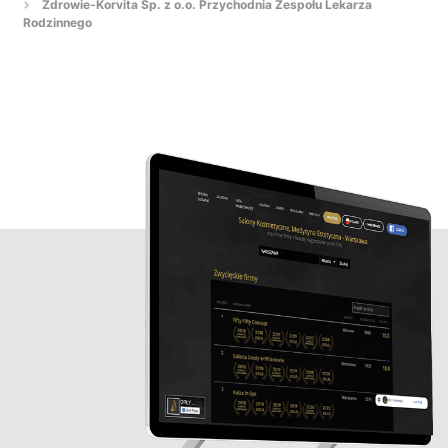
Zdrowie-Korvita Sp. z o.o. Przychodnia Zespołu Lekarza
Rodzinnego