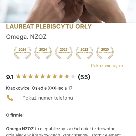
LAUREAT PLEBISCYTU ORŁY
Omega. NZOZ
Pokaż więcej >>
9.1
(55)
Krapkowice, Osiedle XXX-lecia 17
Pokaż numer telefonu
O firmie:
Omega NZOZ
to niepubliczny zakład opieki zdrowotnej
działający w Krapkowicach, który stanowi istotny element