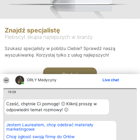
Znajdź specjalistę
Plebiscyt skupia najlepszych w branży
Szukasz specjalisty w pobliżu Ciebie? Sprawdź naszą
wyszukiwarkę. Korzystaj tylko z usług najlepszych!
Szukaj
ORŁY Medycyny
Live chat
19:59
Cześć, chętnie Ci pomogę! 🙂 Kliknij proszę w
odpowiedni temat rozmowy! 🙂
Organizator plebiscytu
Plebiscyt
Kontakt
Jestem Laureatem, chcę odebrać materiały
Bright Side Solutions sp. z o.
Laureaci
Kontakt
marketingowe
o. sp. k.
Lista
ul. Ruska 22
wszystkich
Chcę zgłosić swoją firmę do Orłów
Wrocław 50-079
Laureatów