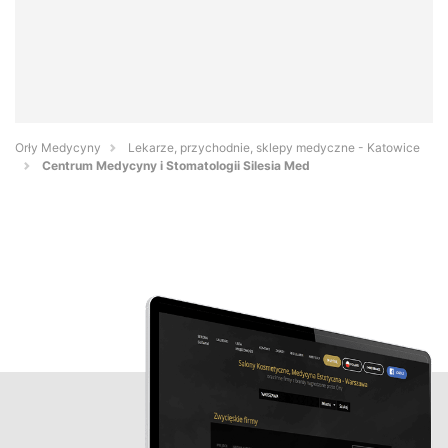
Orły Medycyny
Lekarze, przychodnie, sklepy medyczne - Katowice
Centrum Medycyny i Stomatologii Silesia Med