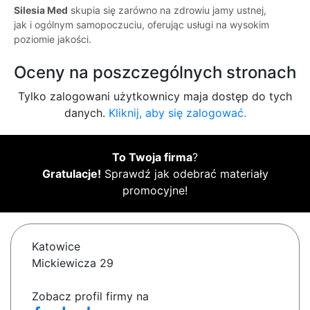
Silesia Med
skupia się zarówno na zdrowiu jamy ustnej,
jak i ogólnym samopoczuciu, oferując usługi na wysokim
poziomie jakości.
Oceny na poszczególnych stronach
Tylko zalogowani użytkownicy maja dostęp do tych
danych.
Kliknij, aby się zalogować.
To Twoja firma
?
Gratulacje!
Sprawdź jak odebrać materiały
promocyjne!
Katowice
Mickiewicza 29
Zobacz profil firmy na