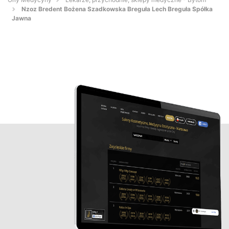
Nzoz Bredent Bożena Szadkowska Breguła Lech Breguła Spółka
Jawna