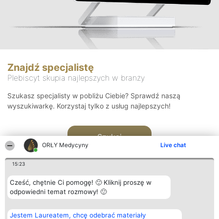
Znajdź specjalistę
Plebiscyt skupia najlepszych w branży
Szukasz specjalisty w pobliżu Ciebie? Sprawdź naszą
wyszukiwarkę. Korzystaj tylko z usług najlepszych!
Szukaj
ORŁY Medycyny
Live chat
15:23
Cześć, chętnie Ci pomogę! 🙂 Kliknij proszę w
odpowiedni temat rozmowy! 🙂
Organizator plebiscytu
Plebiscyt
Kontakt
Jestem Laureatem, chcę odebrać materiały
Bright Side Solutions sp. z o.
Laureaci
Kontakt