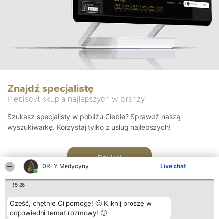
Znajdź specjalistę
Plebiscyt skupia najlepszych w branży
Szukasz specjalisty w pobliżu Ciebie? Sprawdź naszą
wyszukiwarkę. Korzystaj tylko z usług najlepszych!
Szukaj
ORŁY Medycyny
Live chat
15:26
Cześć, chętnie Ci pomogę! 🙂 Kliknij proszę w
odpowiedni temat rozmowy! 🙂