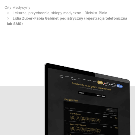
Orły Medycyny
Lekarze, przychodnie, sklepy medyczne - Bielsko-Biała
Lidia Zuber-Fabia Gabinet pediatryczny (rejestracja telefoniczna
lub SMS)