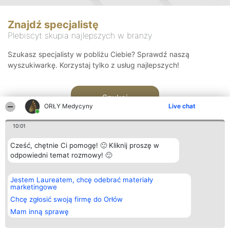
Znajdź specjalistę
Plebiscyt skupia najlepszych w branży
Szukasz specjalisty w pobliżu Ciebie? Sprawdź naszą
wyszukiwarkę. Korzystaj tylko z usług najlepszych!
Szukaj
ORŁY Medycyny
Live chat
10:01
Cześć, chętnie Ci pomogę! 🙂 Kliknij proszę w
odpowiedni temat rozmowy! 🙂
Organizator plebiscytu
Plebiscyt
Kontakt
Jestem Laureatem, chcę odebrać materiały
Bright Side Solutions sp. z o.
Laureaci
Kontakt
marketingowe
o. sp. k.
Lista
ul. Ruska 22
wszystkich
Chcę zgłosić swoją firmę do Orłów
Wrocław 50-079
Laureatów
Mam inną sprawę
KRS 0000749100 | Regon
Zasady
381313360 | NIP 8943132676
Regulamin
+48 508 492 400
Polityka