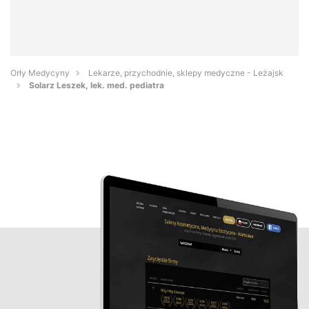
Orły Medycyny
Lekarze, przychodnie, sklepy medyczne - Leżajsk
Solarz Leszek, lek. med. pediatra