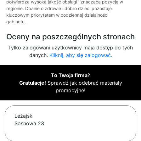
potwierdza wysoką jakość obsługi i znaczącą pozycję w
regionie. Dbanie o zdrowie i dobro dzieci pozostaje
kluczowym priorytetem w codziennej działalności
gabinetu.
Oceny na poszczególnych stronach
Tylko zalogowani użytkownicy maja dostęp do tych
danych.
Kliknij, aby się zalogować.
To Twoja firma
?
Gratulacje!
Sprawdź jak odebrać materiały
promocyjne!
Leżajsk
Sosnowa 23