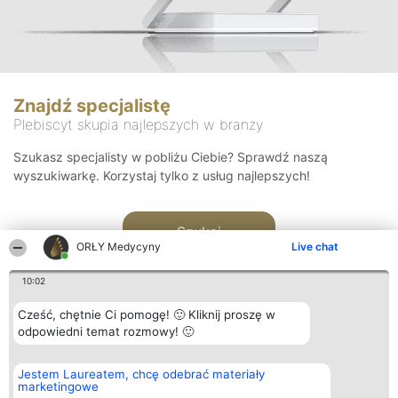
Znajdź specjalistę
Plebiscyt skupia najlepszych w branży
Szukasz specjalisty w pobliżu Ciebie? Sprawdź naszą
wyszukiwarkę. Korzystaj tylko z usług najlepszych!
Szukaj
ORŁY Medycyny
Live chat
10:02
Cześć, chętnie Ci pomogę! 🙂 Kliknij proszę w
odpowiedni temat rozmowy! 🙂
Organizator plebiscytu
Plebiscyt
Kontakt
Jestem Laureatem, chcę odebrać materiały
Bright Side Solutions sp. z o.
Laureaci
Kontakt
marketingowe
o. sp. k.
Lista