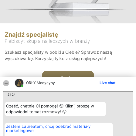
Znajdź specjalistę
Plebiscyt skupia najlepszych w branży
Szukasz specjalisty w pobliżu Ciebie? Sprawdź naszą
wyszukiwarkę. Korzystaj tylko z usług najlepszych!
Szukaj
ORŁY Medycyny
Live chat
21:24
Cześć, chętnie Ci pomogę! 🙂 Kliknij proszę w
odpowiedni temat rozmowy! 🙂
Organizator plebiscytu
Plebiscyt
Kontakt
Jestem Laureatem, chcę odebrać materiały
Bright Side Solutions sp. z o.
Laureaci
Kontakt
marketingowe
o. sp. k.
Lista
ul. Ruska 22
wszystkich