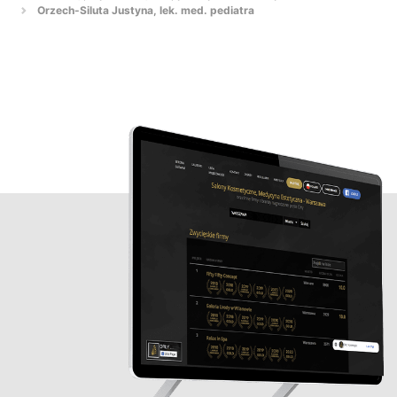
Orzech-Siluta Justyna, lek. med. pediatra