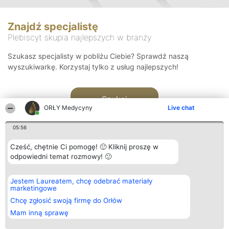
Znajdź specjalistę
Plebiscyt skupia najlepszych w branży
Szukasz specjalisty w pobliżu Ciebie? Sprawdź naszą
wyszukiwarkę. Korzystaj tylko z usług najlepszych!
Szukaj
ORŁY Medycyny
Live chat
05:56
Cześć, chętnie Ci pomogę! 🙂 Kliknij proszę w
odpowiedni temat rozmowy! 🙂
Organizator plebiscytu
Plebiscyt
Kontakt
Jestem Laureatem, chcę odebrać materiały
Bright Side Solutions sp. z o.
Laureaci
Kontakt
marketingowe
o. sp. k.
Lista
ul. Ruska 22
wszystkich
Chcę zgłosić swoją firmę do Orłów
Wrocław 50-079
Laureatów
Mam inną sprawę
KRS 0000749100 | Regon
Zasady
381313360 | NIP 8943132676
Regulamin
+48 508 492 400
Polityka