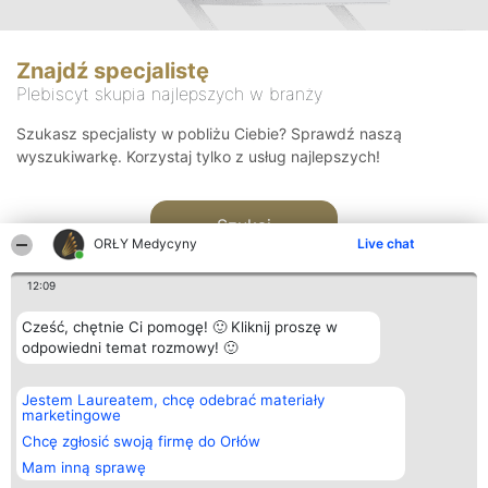
Znajdź specjalistę
Plebiscyt skupia najlepszych w branży
Szukasz specjalisty w pobliżu Ciebie? Sprawdź naszą
wyszukiwarkę. Korzystaj tylko z usług najlepszych!
Szukaj
ORŁY Medycyny
Live chat
12:09
Cześć, chętnie Ci pomogę! 🙂 Kliknij proszę w
odpowiedni temat rozmowy! 🙂
Organizator plebiscytu
Plebiscyt
Kontakt
Jestem Laureatem, chcę odebrać materiały
Bright Side Solutions sp. z o.
Laureaci
Kontakt
marketingowe
o. sp. k.
Lista
ul. Ruska 22
wszystkich
Chcę zgłosić swoją firmę do Orłów
Wrocław 50-079
Laureatów
Mam inną sprawę
KRS 0000749100 | Regon
Zasady
381313360 | NIP 8943132676
Regulamin