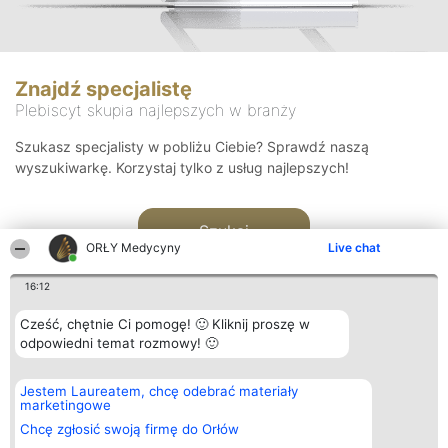
Znajdź specjalistę
Plebiscyt skupia najlepszych w branży
Szukasz specjalisty w pobliżu Ciebie? Sprawdź naszą
wyszukiwarkę. Korzystaj tylko z usług najlepszych!
Szukaj
ORŁY Medycyny
Live chat
16:12
Cześć, chętnie Ci pomogę! 🙂 Kliknij proszę w
odpowiedni temat rozmowy! 🙂
Organizator plebiscytu
Plebiscyt
Kontakt
Jestem Laureatem, chcę odebrać materiały
Bright Side Solutions sp. z o.
Laureaci
Kontakt
marketingowe
o. sp. k.
Lista
ul. Ruska 22
wszystkich
Chcę zgłosić swoją firmę do Orłów
Wrocław 50-079
Laureatów