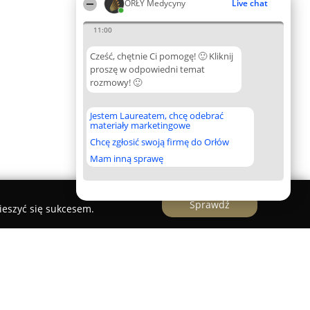
ORŁY Medycyny
Live chat
11:00
Cześć, chętnie Ci pomogę! 🙂 Kliknij
proszę w odpowiedni temat
rozmowy! 🙂
Jestem Laureatem, chcę odebrać
materiały marketingowe
Chcę zgłosić swoją firmę do Orłów
Mam inną sprawę
Sprawdź
ieszyć się sukcesem.
ziecięcych