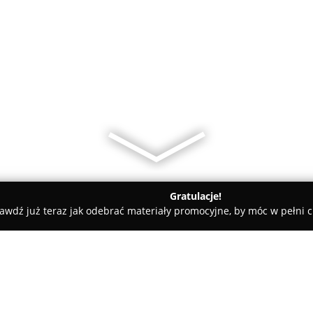
Gratulacje!
awdź już teraz jak odebrać materiały promocyjne, by móc w pełni c
dyczne - Strzegom
Sokołowski Jacek, lek. med. Spec. chorób d