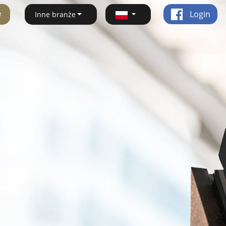
ę
Login
Inne branże