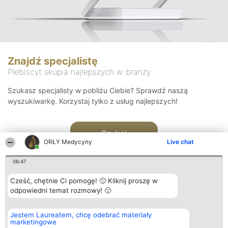
Znajdź specjalistę
Plebiscyt skupia najlepszych w branży
Szukasz specjalisty w pobliżu Ciebie? Sprawdź naszą
wyszukiwarkę. Korzystaj tylko z usług najlepszych!
Szukaj
ORŁY Medycyny
Live chat
06:47
Cześć, chętnie Ci pomogę! 🙂 Kliknij proszę w
odpowiedni temat rozmowy! 🙂
Organizator plebiscytu
Plebiscyt
Kontakt
Jestem Laureatem, chcę odebrać materiały
Bright Side Solutions sp. z o.
Laureaci
Kontakt
marketingowe
o. sp. k.
Lista