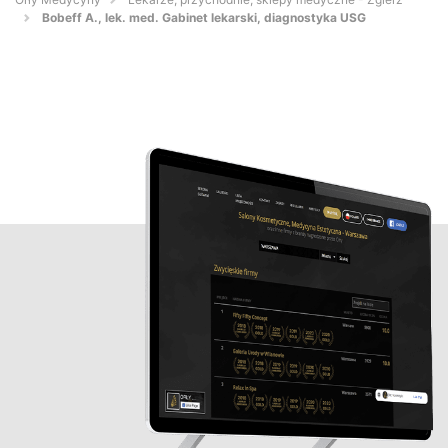
Bobeff A., lek. med. Gabinet lekarski, diagnostyka USG