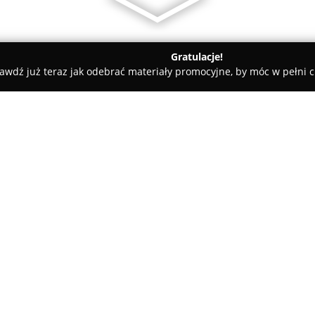
Gratulacje!
awdź już teraz jak odebrać materiały promocyjne, by móc w pełni c
dyczne - Kołobrzeg
Prywatny Gabinet Ortopedyczny
O firmie:
W Kołobrzegu przy ulicy Budow
Ortopedyczny
, działający od 
pacjentami z problemami i ura
zakres usług, obejmujących ko
Pokaż więcej >>
skuteczną profilaktykę, mając
jakości życia pacjentów.