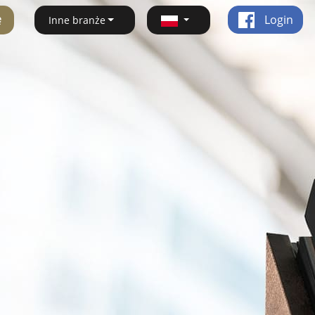
ę
Login
Inne branże