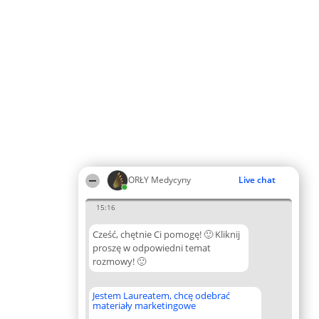
ORŁY Medycyny
Live chat
15:16
Cześć, chętnie Ci pomogę! 🙂 Kliknij
proszę w odpowiedni temat
rozmowy! 🙂
Jestem Laureatem, chcę odebrać
materiały marketingowe