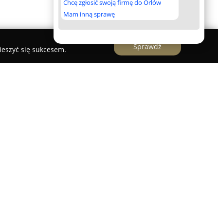
Chcę zgłosić swoją firmę do Orłów
Mam inną sprawę
Sprawdź
ieszyć się sukcesem.
lanej 26A funkcjonuje
Prywatny Gabinet
marca 1996 roku i specjalizujący się w opiece nad
zami narządu ruchu. Placówka oferuje szeroki
mpleksową diagnostykę, precyzyjne leczenie oraz
ych na celu przywrócenie sprawności i poprawę