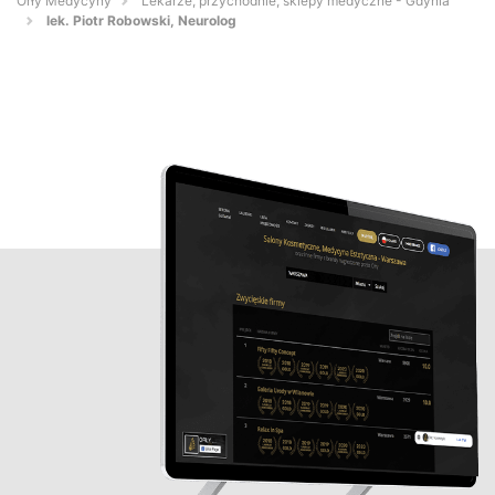
Orły Medycyny
Lekarze, przychodnie, sklepy medyczne - Gdynia
lek. Piotr Robowski, Neurolog