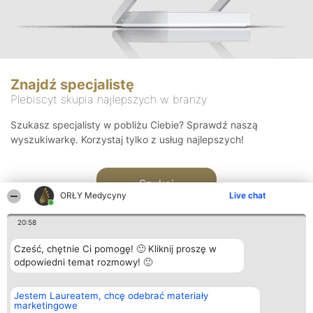
Znajdź specjalistę
Plebiscyt skupia najlepszych w branży
Szukasz specjalisty w pobliżu Ciebie? Sprawdź naszą
wyszukiwarkę. Korzystaj tylko z usług najlepszych!
Szukaj
ORŁY Medycyny
Live chat
20:58
Cześć, chętnie Ci pomogę! 🙂 Kliknij proszę w
odpowiedni temat rozmowy! 🙂
Organizator plebiscytu
Plebiscyt
Kontakt
Jestem Laureatem, chcę odebrać materiały
Bright Side Solutions sp. z o.
Laureaci
Kontakt
marketingowe
o. sp. k.
Lista