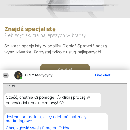
Znajdź specjalistę
Plebiscyt skupia najlepszych w branży
Szukasz specjalisty w pobliżu Ciebie? Sprawdź naszą
wyszukiwarkę. Korzystaj tylko z usług najlepszych!
Szukaj
ORŁY Medycyny
Live chat
10:35
Cześć, chętnie Ci pomogę! 🙂 Kliknij proszę w
odpowiedni temat rozmowy! 🙂
Organizator plebiscytu
Plebiscyt
Kontakt
Jestem Laureatem, chcę odebrać materiały
Bright Side Solutions sp. z o.
Laureaci
Kontakt
marketingowe
o. sp. k.
Lista
ul. Ruska 22
wszystkich
Chcę zgłosić swoją firmę do Orłów