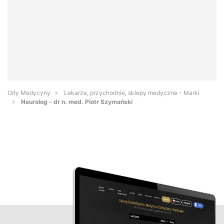
Orły Medycyny
Lekarze, przychodnie, sklepy medyczne - Marki
Neurolog - dr n. med. Piotr Szymański