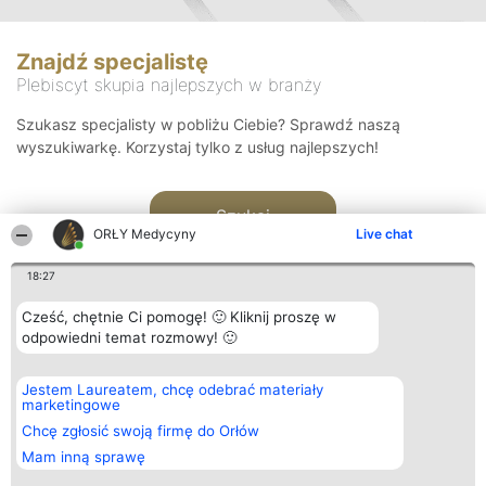
Znajdź specjalistę
Plebiscyt skupia najlepszych w branży
Szukasz specjalisty w pobliżu Ciebie? Sprawdź naszą
wyszukiwarkę. Korzystaj tylko z usług najlepszych!
Szukaj
ORŁY Medycyny
Live chat
18:27
Cześć, chętnie Ci pomogę! 🙂 Kliknij proszę w
odpowiedni temat rozmowy! 🙂
Organizator plebiscytu
Plebiscyt
Kontakt
Jestem Laureatem, chcę odebrać materiały
Bright Side Solutions sp. z o.
Laureaci
Kontakt
marketingowe
o. sp. k.
Lista
ul. Ruska 22
wszystkich
Chcę zgłosić swoją firmę do Orłów
Wrocław 50-079
Laureatów
Mam inną sprawę
KRS 0000749100 | Regon
Zasady
381313360 | NIP 8943132676
Regulamin