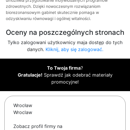
umożliwia przygotowanie indywidualnych programów
zdrowotnych. Dzięki nowoczesnym rozwiązaniom
biorezonansowym gabinet skutecznie pomaga w
odzyskiwaniu równowagi i ogólnej witalności.
Oceny na poszczególnych stronach
Tylko zalogowani użytkownicy maja dostęp do tych
danych.
Kliknij, aby się zalogować.
To Twoja firma
?
Gratulacje!
Sprawdź jak odebrać materiały
promocyjne!
Wrocław
Wroclaw
Zobacz profil firmy na