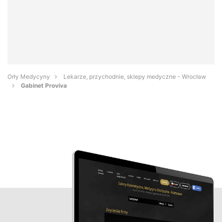
Orły Medycyny
Lekarze, przychodnie, sklepy medyczne - Wrocław
Gabinet Proviva