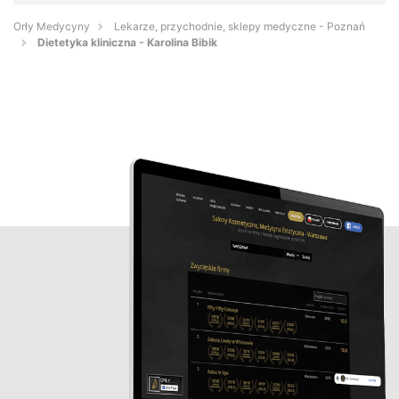
Orły Medycyny
Lekarze, przychodnie, sklepy medyczne - Poznań
Dietetyka kliniczna - Karolina Bibik