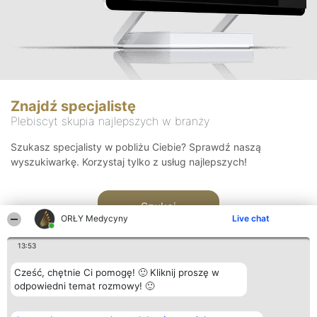
Znajdź specjalistę
Plebiscyt skupia najlepszych w branży
Szukasz specjalisty w pobliżu Ciebie? Sprawdź naszą
wyszukiwarkę. Korzystaj tylko z usług najlepszych!
Szukaj
ORŁY Medycyny
Live chat
13:53
Cześć, chętnie Ci pomogę! 🙂 Kliknij proszę w
odpowiedni temat rozmowy! 🙂
Organizator plebiscytu
Plebiscyt
Kontakt