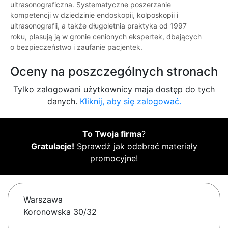
ultrasonograficzna. Systematyczne poszerzanie
kompetencji w dziedzinie endoskopii, kolposkopii i
ultrasonografii, a także długoletnia praktyka od 1997
roku, plasują ją w gronie cenionych ekspertek, dbających
o bezpieczeństwo i zaufanie pacjentek.
Oceny na poszczególnych stronach
Tylko zalogowani użytkownicy maja dostęp do tych
danych.
Kliknij, aby się zalogować.
To Twoja firma
?
Gratulacje!
Sprawdź jak odebrać materiały
promocyjne!
Warszawa
Koronowska 30/32