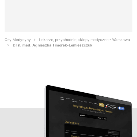
Orły Medycyny
Lekarze, przychodnie, sklepy medyczne - Warszawa
Dr n. med. Agnieszka Timorek-Lemieszczuk