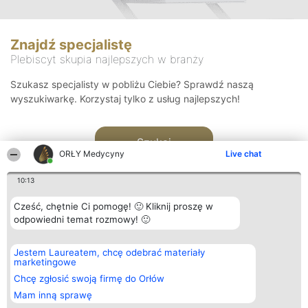
Znajdź specjalistę
Plebiscyt skupia najlepszych w branży
Szukasz specjalisty w pobliżu Ciebie? Sprawdź naszą
wyszukiwarkę. Korzystaj tylko z usług najlepszych!
Szukaj
ORŁY Medycyny
Live chat
10:13
Cześć, chętnie Ci pomogę! 🙂 Kliknij proszę w
odpowiedni temat rozmowy! 🙂
Organizator plebiscytu
Plebiscyt
Kontakt
Jestem Laureatem, chcę odebrać materiały
Bright Side Solutions sp. z o.
Laureaci
Kontakt
marketingowe
o. sp. k.
Lista
ul. Ruska 22
wszystkich
Chcę zgłosić swoją firmę do Orłów
Wrocław 50-079
Laureatów
Mam inną sprawę
KRS 0000749100 | Regon
Zasady
381313360 | NIP 8943132676
Regulamin