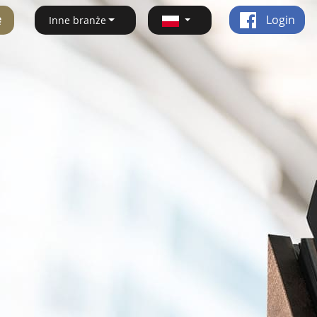
ę
Login
Inne branże