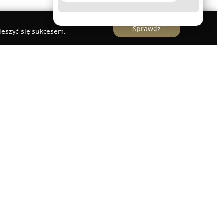
Sprawdź
ieszyć się sukcesem.
zny im. W. Degi UM w Poznaniu
Szpital Kliniczny im. W. Degi w Poznaniu
to
zycić się 150-letnią tradycją i
sję leczenia oraz działalność naukową, bazując
l specjalizuje się w dziedzinach takich jak
du ruchu, rehabilitacja oraz reumatologia,
wiadczeń, w tym specjalistyczne operacje
 i kolanowych oraz rehabilitację ogólnoustrojową