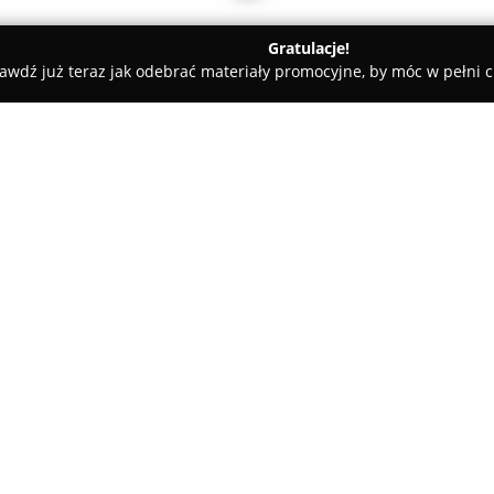
Gratulacje!
awdź już teraz jak odebrać materiały promocyjne, by móc w pełni c
dyczne - Poznań
Ortopedyczno-Rehabilitacyjny Szpital Klinic
l Kliniczny im. W. Degi
O firmie:
Ortopedyczno-Rehabilitacyjny 
medyczna placówka mogąca poszc
doświadczeniem, realizująca mi
na wysokich standardach. Szpita
ortopedia, traumatologia narzą
Pokaż więcej >>
oferując rozbudowany zakres ś
alloplastyki stawów biodrowych
i neurologiczną.