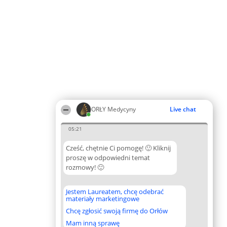
ORŁY Medycyny
Live chat
05:21
Cześć, chętnie Ci pomogę! 🙂 Kliknij
proszę w odpowiedni temat
rozmowy! 🙂
Jestem Laureatem, chcę odebrać
materiały marketingowe
Chcę zgłosić swoją firmę do Orłów
Mam inną sprawę