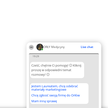
ORŁY Medycyny
Live chat
19:29
Cześć, chętnie Ci pomogę! 🙂 Kliknij
proszę w odpowiedni temat
rozmowy! 🙂
Jestem Laureatem, chcę odebrać
materiały marketingowe
Chcę zgłosić swoją firmę do Orłów
Mam inną sprawę