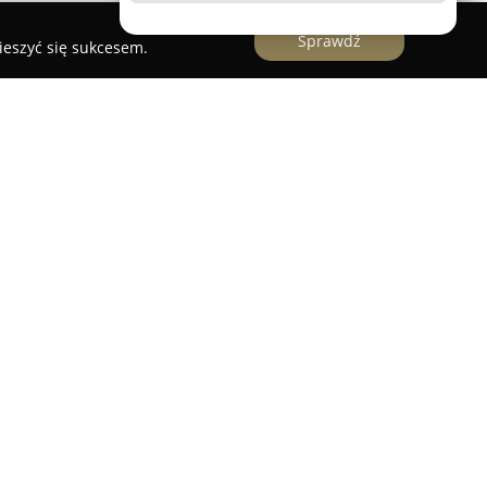
Sprawdź
ieszyć się sukcesem.
ecięcej
 Gabinet Chirurgii i Urologii Dziecięcej w Poznaniu,
 kompleksową opiekę zdrowotną nad dziećmi.
chirurgii dziecięcej oraz urologii dziecięcej,
kę oraz leczenie różnych schorzeń w tych
enie w terapii wad ściany klatki piersiowej
ak i nabytym, w tym takich deformacji jak klatka
 klatka kurza (Pectus Carinatum). Szczególny
dualne podejście do pacjentów, ze świadomością,