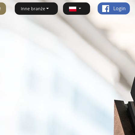
ę
Login
Inne branże