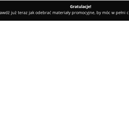
Gratulacje!
awdź już teraz jak odebrać materiały promocyjne, by móc w pełni c
dyczne - Poznań
Pectus Polska, Gabinet Chirurgii i Urologii Dzi
ologii Dziecięcej
O firmie:
Pectus Polska
, działający jako
to placówka ukierunkowana na
Pracownia skupia się głównie na 
zapewniając fachową diagnosty
Pokaż więcej >>
dziedzinach.
Ośrodek posiada duże doświadcz
zarówno o podłożu wrodzonym, j
gab. 47
lejkowata (Pectus Excavatum) i
nacisk położony jest na indywi