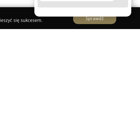
Sprawdź
ieszyć się sukcesem.
neurolog Olczyk Z.
na praktyka lekarska – lek. med. neurolog
kres usług w obszarze diagnostyki i leczenia
 2003 roku lek. med. neurolog Ziemowit Olczyk
otnymi dotyczącymi funkcjonowania układu
kompleksowej pomocy osobom dorosłym. Praktyka
niu chorób ośrodkowego układu nerwowego, w tym
lzheimera, a także różnego rodzaju uszkodzeń
pływać na jakość życia codziennego.