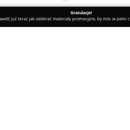
Gratulacje!
awdź już teraz jak odebrać materiały promocyjne, by móc w pełni c
edyczne - Radom
Neurologiczna praktyka lekarska - lek. med. 
ek. med. neurolog
O firmie:
W Radomiu działa
Neurologicz
Olczyk Z.
, oferująca szeroki za
schorzeń układu nerwowego. Od
zajmuje się problemami zdrow
nerwowego, skupiając się na 
ta obejmuje wsparcie w lecze
schorzeń takich jak choroba A
nerwów, które mogą istotnie w