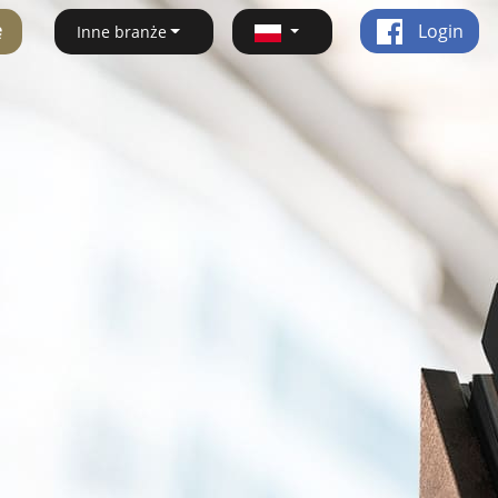
ę
Login
Inne branże