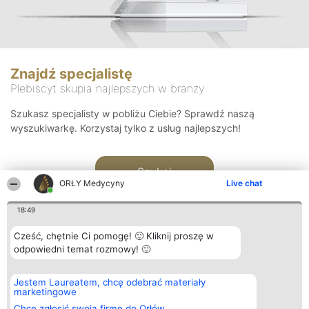
Znajdź specjalistę
Plebiscyt skupia najlepszych w branży
Szukasz specjalisty w pobliżu Ciebie? Sprawdź naszą
wyszukiwarkę. Korzystaj tylko z usług najlepszych!
Szukaj
ORŁY Medycyny
Live chat
18:49
Cześć, chętnie Ci pomogę! 🙂 Kliknij proszę w
odpowiedni temat rozmowy! 🙂
Organizator plebiscytu
Plebiscyt
Kontakt
Jestem Laureatem, chcę odebrać materiały
Bright Side Solutions sp. z o.
Laureaci
Kontakt
marketingowe
o. sp. k.
Lista
ul. Ruska 22
wszystkich
Chcę zgłosić swoją firmę do Orłów