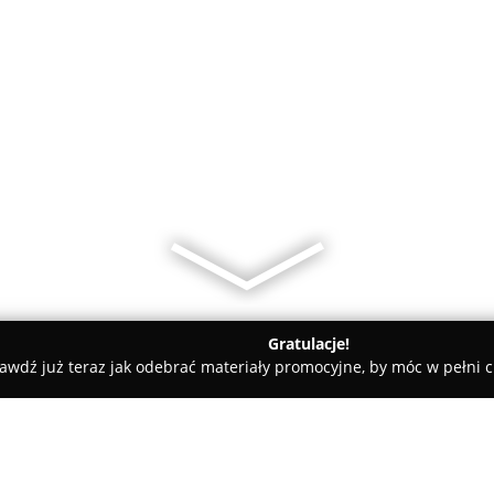
Gratulacje!
awdź już teraz jak odebrać materiały promocyjne, by móc w pełni c
edyczne - Dębno
NZOZ Lekarzy Specjalistów w Dębnie