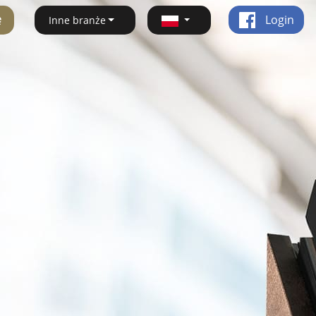
ę
Login
Inne branże