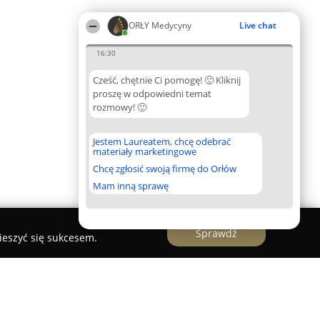
ORŁY Medycyny
Live chat
16:30
Cześć, chętnie Ci pomogę! 🙂 Kliknij
proszę w odpowiedni temat
rozmowy! 🙂
Jestem Laureatem, chcę odebrać
materiały marketingowe
Chcę zgłosić swoją firmę do Orłów
Mam inną sprawę
Sprawdź
ieszyć się sukcesem.