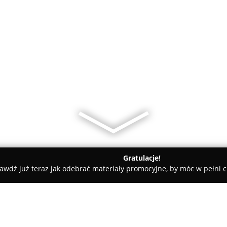
Gratulacje!
awdź już teraz jak odebrać materiały promocyjne, by móc w pełni c
dyczne - Wrocław
Niepubliczny Zakład Opieki Zdrowotnej „AR-