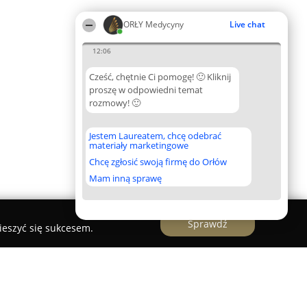
ORŁY Medycyny
Live chat
12:06
Cześć, chętnie Ci pomogę! 🙂 Kliknij
proszę w odpowiedni temat
rozmowy! 🙂
Jestem Laureatem, chcę odebrać
materiały marketingowe
Chcę zgłosić swoją firmę do Orłów
Mam inną sprawę
Sprawdź
ieszyć się sukcesem.
MED s.c.”