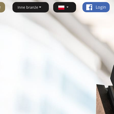
ę
Login
Inne branże