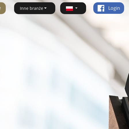
ę
Login
Inne branże