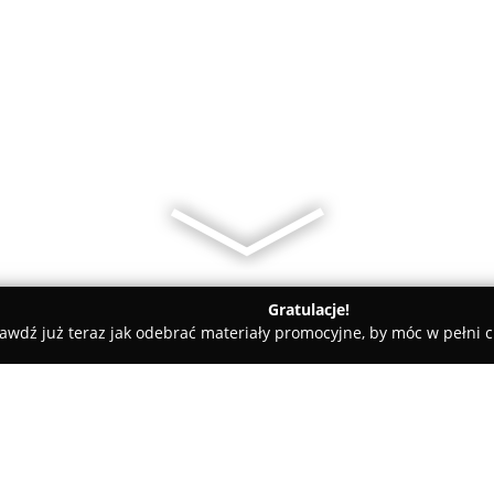
Gratulacje!
awdź już teraz jak odebrać materiały promocyjne, by móc w pełni c
dyczne - powiat kłodzki
Niebudek Edyta, lek. medycyny rodzin