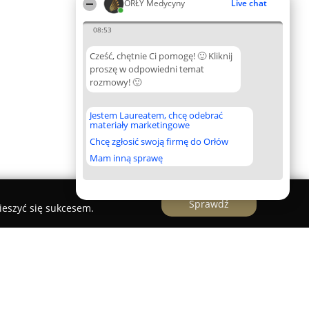
ORŁY Medycyny
Live chat
08:53
Cześć, chętnie Ci pomogę! 🙂 Kliknij
proszę w odpowiedni temat
rozmowy! 🙂
Jestem Laureatem, chcę odebrać
materiały marketingowe
Chcę zgłosić swoją firmę do Orłów
Mam inną sprawę
Sprawdź
ieszyć się sukcesem.
nej