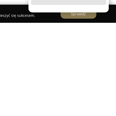
Sprawdź
ieszyć się sukcesem.
cjalista z obszaru neurologii, legitymujący się
raz wykształceniem zdobytym w Akademii
trum Medycznym Kształcenia Podyplomowego.
ej diagnostyce oraz leczeniu różnorodnych
niając wysoki poziom profesjonalizmu i
żdego przypadku.
za pełnienie roli biegłego sądowego w dziedzinie
anie i zaufanie środowiska medycznego wobec