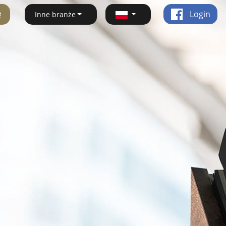
ę
Login
Inne branże