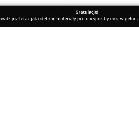
Gratulacje!
awdź już teraz jak odebrać materiały promocyjne, by móc w pełni c
edyczne - Warszawa
Neurolog Piotr Ślifirczyk
O firmie:
Neurolog Piotr Ślifirczyk
to spe
wieloletnim doświadczeniem o
Medycznej w Warszawie i Cen
Koncentruje się na kompleksow
Pokaż więcej >>
chorób neurologicznych, zapew
indywidualne podejście do ka
Jego zakres kompetencji poszer
neurologii, co potwierdza uzn